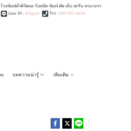
โรงพิมพ์ผ้าดิจิตอล รับผลิต พิมพ์ ตัด เย็บ สกรีน ครบวงจร
Line ID :
@mgmt
Tel :
096-965-4624
ox
บทความน่ารู้
เพิ่มเติม