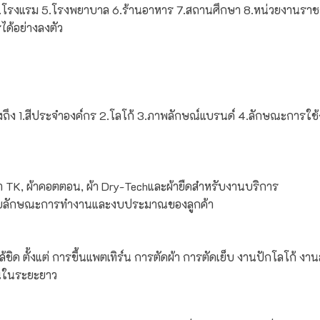
.
โรงแรม 5.
โรงพยาบาล 6.
ร้านอาหาร 7.
สถานศึกษา 8.
หน่วยงานรา
ด้อย่างลงตัว
ึง 1.
สีประจำองค์กร 2.
โลโก้ 3.
ภาพลักษณ์แบรนด์ 4.
ลักษณะการใช้
้า TK,
ผ้าคอตตอน,
ผ้า Dry-Techและ
ผ้ายืดสำหรับงานบริการ
มาะกับลักษณะการทำงานและงบประมาณของลูกค้า
ล้ชิด
ตั้งแต่
การขึ้นแพตเทิร์น
การตัดผ้า
การตัดเย็บ
งานปักโลโก้
งาน
งานในระยะยาว