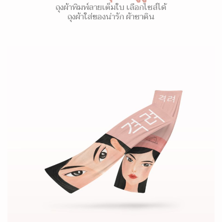
ถุงผ้าพิมพ์ลายเต็มใบ เลือกไซส์ได้
ถุงผ้าใส่ของน่ารัก ผ้าซาติน