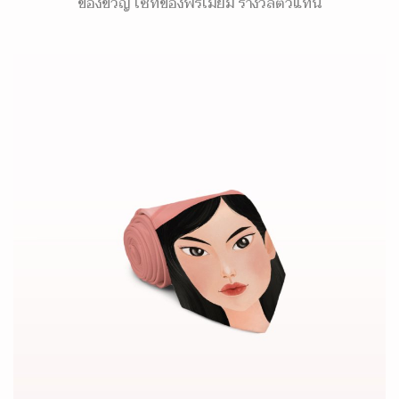
ของขวัญ เซ็ทของพรีเมี่ยม รางวัลตัวแทน