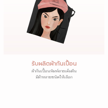
รับผลิตผ้ากันเปื้อน
ผ้ากันเปื้อนพิมพ์ลายเต็มผืน
มีผ้าหลายชนิดให้เลือก