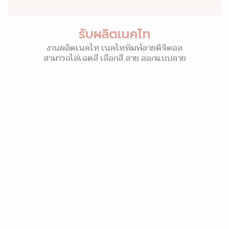
รับผลิตเนคไท
งานผลิตเนคไท เนคไทพิมพ์ลายดิจิตอล
สามารถไล่เฉดสี เลือกสี ลาย ออกแบบลาย