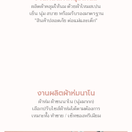
ผลิตผ้าคลุมให้นม ด้วยผ้าไหมสเปน
เย็น นุ่ม สบาย พร้อมรับรองมาตรฐาน
"สินค้าปลอดภัย ต่อแม่และเด็ก"
งานผลิตผ้าห่มนาโน
ผ้าห่ม ผ้าขนนาโน (นุ่มมากก)
เลือกปรับไซส์ผ้าห่มได้ตามต้องการ
เหมาะทั้ง ทำขาย / เซ็ทของพรีเมียม