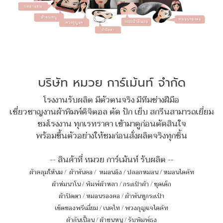
บริษัท หมวย การ์เม้นท์ จำกัด
โรงงานรับผลิต มีตัวตนจริง มีทีมช่างฝีมือ
เชี่ยวชาญงานผ้าพิมพ์ดิจิตอล ตัด ปัก เย็บ สกรีนสามารถเยี่ยม
ชมโรงงาน ทุกเรทราคา เข้ามาดูก่อนตัดสินใจ
พร้อมขึ้นตัวอย่างให้ชมก่อนสั่งผลิตจริงทุกชิ้น
-- สินค้าที่ หมวย การ์เม้นท์ รับผลิต --
ผ้าคลุมให้นม
/
ผ้าพันคอ
/
หมอนอิง / ปลอกหมอน / หมอนไดคัท
ผ้าห่มนาโน
/
พิมพ์ผ้าหลา
/
กระเป๋าผ้า
/
ชุดเด็ก
ผ้าปิดตา
/
หมอนรองคอ
/
ผ้าพันหูกระเป๋า
เซ็ตของพรีเมี่ยม
/
เนคไท
/
พวงกุญแจไดคัท
ผ้ากันเปื้อน
/
ผ้าขนหนู
/
รับพิมพ์ธง