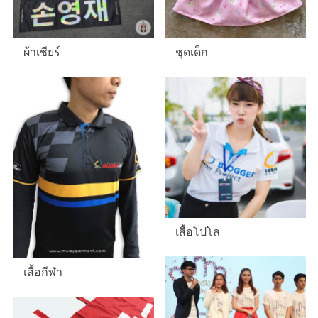
ชุดเด็ก
ผ้าเชียร์
เสื้อโปโล
เสื้อกีฬา