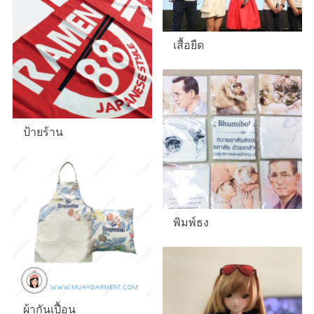
เสื้อยืด
ป้ายร้าน
พิมพ์ธง
ผ้ากันเปื้อน