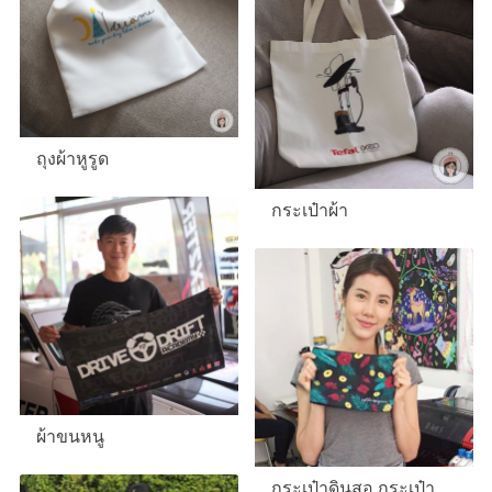
ถุงผ้าหูรูด
กระเป๋าผ้า
ผ้าขนหนู
กระเป๋าดินสอ กระเป๋า