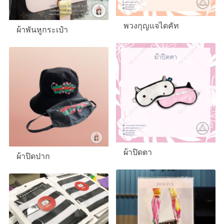
พวงกุญแจไดคัท
ผ้าพันหูกระเป๋า
ผ้าปิดตา
ผ้าปิดปาก