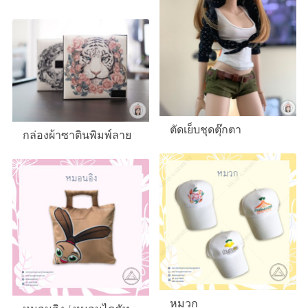
ตัดเย็บชุดตุ๊กตา
กล่องผ้าซาตินพิมพ์ลาย
หมวก