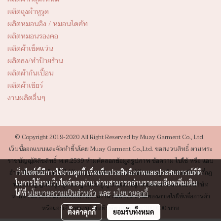
ผลิตถุงผ้าหูรูด
ผลิตหมอนอิง / หมอนไดคัท
ผลิตหมอนรองคอ
ผลิตผ้าเช็ดแว่น
ผลิตธง/ทำป้ายร้าน
ผลิตผ้ากันเปื้อน
ผลิตผ้าเชียร์
งานผลิตอื่นๆ
© Copyright 2019-2020 All Right Reserved by Muay Garment Co., Ltd.
เว็บนี้ออกแบบและจัดทำขึ้นโดย Muay Garment Co.,Ltd. ขอสงวนสิทธิ์ ตามพระ
ราชบัญญัติลิขสิทธิ์ พ.ศ.2539 ห้ามคัดลอกข้อมูลรูปภาพ ข้อความ ไปใช้ หรือ แอบ
เว็บไซต์นี้มีการใช้งานคุกกี้ เพื่อเพิ่มประสิทธิภาพและประสบการณ์ที่ดี
อ้างเพื่อการค้า โดยไม่ได้รับอนุญาตเป็นลายลักษณ์อักษรจะถูกดำเนินคดีตามที่กฏ
ในการใช้งานเว็บไซต์ของท่าน ท่านสามารถอ่านรายละเอียดเพิ่มเติม
หมายบัญญัติไว้สูงสุด และรูปถ่ายทุกรูปในเว็บนี้ถูกถ่ายด้วยทีมงานของบริษัท
ได้ที่
นโยบายความเป็นส่วนตัว
และ
นโยบายคุกกี้
หากท่านสนใจนำภาพของบริษัทไม่ว่าส่วนหนึ่งส่วนได้ของภาพไปใช้เพื่อการค้า
หรือแอบอ้างทางบริษัทยินดีขายภาพละ 300,000 บาท
ตั้งค่าคุกกี้
ยอมรับทั้งหมด