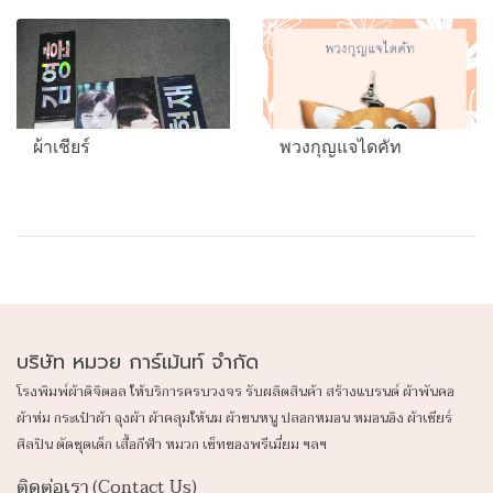
ผ้าเชียร์
พวงกุญแจไดคัท
บริษัท หมวย การ์เม้นท์ จำกัด
โรงพิมพ์ผ้าดิจิตอล ให้บริการครบวงจร รับผลิตสินค้า สร้างแบรนด์ ผ้าพันคอ
ผ้าห่ม กระเป๋าผ้า ถุงผ้า ผ้าคลุมให้นม ผ้าขนหนู ปลอก
หมอน หมอนอิง ผ้าเชียร์
ศิลปิน ตัดชุดเด็ก เสื้อกีฬา หมวก เซ็ทของพรีเมี่ยม ฯลฯ
ติดต่อเรา (Contact Us)