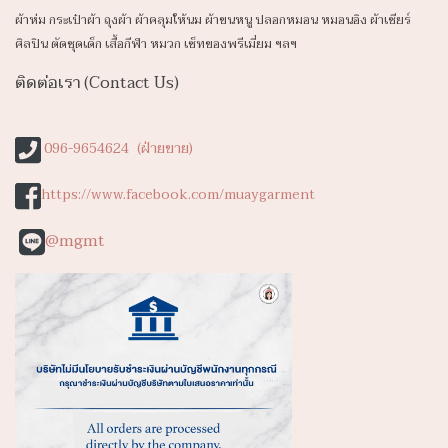
ผ้าห่ม กระเป๋าผ้า ถุงผ้า ผ้าคลุมให้นม ผ้าขนหนู ปลอก
หมอน หมอนอิง ผ้าเชียร์
ศิลปิน ตัดชุดเด็ก เสื้อกีฬา หมวก เซ็ทของพรีเมี่ยม ฯลฯ
ติดต่อเรา (Contact Us)
096-9654624 (ฝ่ายขาย)
https://www.facebook.com/muaygarment
@mgmt