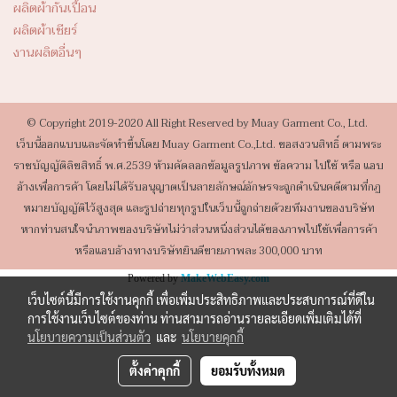
ผลิตผ้ากันเปื้อน
ผลิตผ้าเชียร์
งานผลิตอื่นๆ
© Copyright 2019-2020 All Right Reserved by Muay Garment Co., Ltd.
เว็บนี้ออกแบบและจัดทำขึ้นโดย Muay Garment Co.,Ltd. ขอสงวนสิทธิ์ ตามพระ
ราชบัญญัติลิขสิทธิ์ พ.ศ.2539 ห้ามคัดลอกข้อมูลรูปภาพ ข้อความ ไปใช้ หรือ แอบ
อ้างเพื่อการค้า โดยไม่ได้รับอนุญาตเป็นลายลักษณ์อักษรจะถูกดำเนินคดีตามที่กฏ
หมายบัญญัติไว้สูงสุด และรูปถ่ายทุกรูปในเว็บนี้ถูกถ่ายด้วยทีมงานของบริษัท
หากท่านสนใจนำภาพของบริษัทไม่ว่าส่วนหนึ่งส่วนได้ของภาพไปใช้เพื่อการค้า
หรือแอบอ้างทางบริษัทยินดีขายภาพละ 300,000 บาท
Powered by
MakeWebEasy.com
เว็บไซต์นี้มีการใช้งานคุกกี้ เพื่อเพิ่มประสิทธิภาพและประสบการณ์ที่ดีใน
การใช้งานเว็บไซต์ของท่าน ท่านสามารถอ่านรายละเอียดเพิ่มเติมได้ที่
นโยบายความเป็นส่วนตัว
และ
นโยบายคุกกี้
ตั้งค่าคุกกี้
ยอมรับทั้งหมด