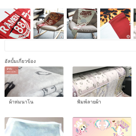
อัลบั้มเกี่ยวข้อง
ผ้าห่มนาโน
พิมพ์ลายผ้า