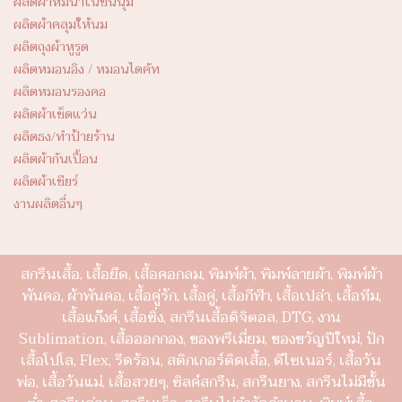
ผลิตผ้าห่มนาโนขนนุ่ม
ผลิตผ้าคลุมให้นม
ผลิตถุงผ้าหูรูด
ผลิตหมอนอิง / หมอนไดคัท
ผลิตหมอนรองคอ
ผลิตผ้าเช็ดแว่น
ผลิตธง/ทำป้ายร้าน
ผลิตผ้ากันเปื้อน
ผลิตผ้าเชียร์
งานผลิตอื่นๆ
สกรีนเสื้อ, เสื้อยืด, เสื้อคอกลม, พิมพ์ผ้า, พิมพ์ลายผ้า, พิมพ์ผ้า
พันคอ, ผ้าพันคอ, เสื้อคู่รัก, เสื้อคู่, เสื้อกีฬา, เสื้อเปล่า, เสื้อทีม,
เสื้อแก๊งค์, เสื้อซิ่ง, สกรีนเสื้อดิจิตอล, DTG, งาน
Sublimation, เสื้อออกกอง, ของพรีเมี่ยม, ของขวัญปีใหม่, ปัก
เสื้อโปโล, Flex, รีดร้อน, สติกเกอร์ติดเสื้อ, ดีไซเนอร์, เสื้อวัน
พ่อ, เสื้อวันแม่, เสื้อสวยๆ, ซิลค์สกรีน, สกรีนยาง, สกรีนไม่มีขั้น