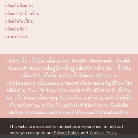
ผลิตผ้าเช็ดแว่น
ผลิตธง/ทำป้ายร้าน
ผลิตผ้ากันเปื้อน
ผลิตผ้าเชียร์
งานผลิตอื่นๆ
สกรีนเสื้อ, เสื้อยืด, เสื้อคอกลม, พิมพ์ผ้า, พิมพ์ลายผ้า, พิมพ์ผ้า
พันคอ, ผ้าพันคอ, เสื้อคู่รัก, เสื้อคู่, เสื้อกีฬา, เสื้อเปล่า, เสื้อทีม,
เสื้อแก๊งค์, เสื้อซิ่ง, สกรีนเสื้อดิจิตอล, DTG, งาน
Sublimation, เสื้อออกกอง, ของพรีเมี่ยม, ของขวัญปีใหม่, ปัก
เสื้อโปโล, Flex, รีดร้อน, สติกเกอร์ติดเสื้อ, ดีไซเนอร์, เสื้อวัน
พ่อ, เสื้อวันแม่, เสื้อสวยๆ, ซิลค์สกรีน, สกรีนยาง, สกรีนไม่มีขั้น
ต่ำ, สกรีนด่วน, สกรีนเร็ว, สกรีนไม่จำกัดจำนวน, พิมพ์เสื้อ,
สกรีนปลอกหมอน, สกรีนกระเป๋าผ้า, กระเป๋าผ้าลดโลกร้อน,
งานดีไซน์, งานcustom, T-shirt Printing, T-shirt, Polo,
หมวย
This website uses cookies for best user experience, to find out
more you can go to our
Privacy Policy
and
Cookies Policy
Powered by
MakeWebEasy.com