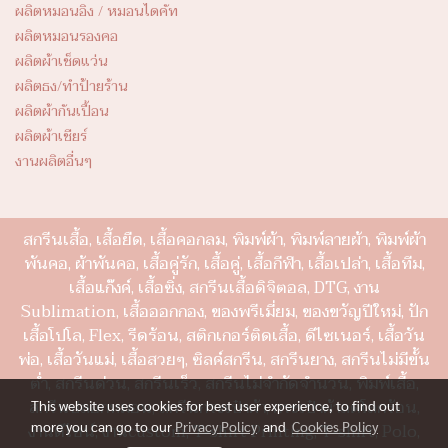
ผลิตหมอนอิง / หมอนไดคัท
ผลิตหมอนรองคอ
ผลิตผ้าเช็ดแว่น
ผลิตธง/ทำป้ายร้าน
ผลิตผ้ากันเปื้อน
ผลิตผ้าเชียร์
งานผลิตอื่นๆ
สกรีนเสื้อ, เสื้อยืด, เสื้อคอกลม, พิมพ์ผ้า, พิมพ์ลายผ้า, พิมพ์ผ้า
พันคอ, ผ้าพันคอ, เสื้อคู่รัก, เสื้อคู่, เสื้อกีฬา, เสื้อเปล่า, เสื้อทีม,
เสื้อแก๊งค์, เสื้อซิ่ง, สกรีนเสื้อดิจิตอล, DTG, งาน
Sublimation, เสื้อออกกอง, ของพรีเมี่ยม, ของขวัญปีใหม่, ปัก
เสื้อโปโล, Flex, รีดร้อน, สติกเกอร์ติดเสื้อ, ดีไซเนอร์, เสื้อวัน
พ่อ, เสื้อวันแม่, เสื้อสวยๆ, ซิลค์สกรีน, สกรีนยาง, สกรีนไม่มีขั้น
ต่ำ, สกรีนด่วน, สกรีนเร็ว, สกรีนไม่จำกัดจำนวน, พิมพ์เสื้อ,
สกรีนปลอกหมอน, สกรีนกระเป๋าผ้า, กระเป๋าผ้าลดโลกร้อน,
This website uses cookies for best user experience, to find out
more you can go to our
Privacy Policy
and
Cookies Policy
งานดีไซน์, งานcustom, T-shirt Printing, T-shirt, Polo,