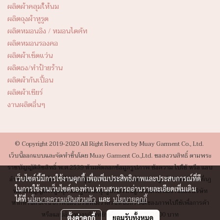
ผลิตผ้าคลุมให้นม
ผลิตถุงผ้าหูรูด
ผลิตหมอนอิง / หมอนไดคัท
ผลิตหมอนรองคอ
ผลิตผ้าเช็ดแว่น
ผลิตธง/ทำป้ายร้าน
ผลิตผ้ากันเปื้อน
ผลิตผ้าเชียร์
งานผลิตอื่นๆ
© Copyright 2019-2020 All Right Reserved by Muay Garment Co., Ltd.
เว็บนี้ออกแบบและจัดทำขึ้นโดย Muay Garment Co.,Ltd. ขอสงวนสิทธิ์ ตามพระ
ราชบัญญัติลิขสิทธิ์ พ.ศ.2539 ห้ามคัดลอกข้อมูลรูปภาพ ข้อความ ไปใช้ หรือ แอบ
เว็บไซต์นี้มีการใช้งานคุกกี้ เพื่อเพิ่มประสิทธิภาพและประสบการณ์ที่ดี
อ้างเพื่อการค้า โดยไม่ได้รับอนุญาตเป็นลายลักษณ์อักษรจะถูกดำเนินคดีตามที่กฏ
ในการใช้งานเว็บไซต์ของท่าน ท่านสามารถอ่านรายละเอียดเพิ่มเติม
หมายบัญญัติไว้สูงสุด และรูปถ่ายทุกรูปในเว็บนี้ถูกถ่ายด้วยทีมงานของบริษัท
ได้ที่
นโยบายความเป็นส่วนตัว
และ
นโยบายคุกกี้
หากท่านสนใจนำภาพของบริษัทไม่ว่าส่วนหนึ่งส่วนได้ของภาพไปใช้เพื่อการค้า
หรือแอบอ้างทางบริษัทยินดีขายภาพละ 300,000 บาท
ตั้งค่าคุกกี้
ยอมรับทั้งหมด