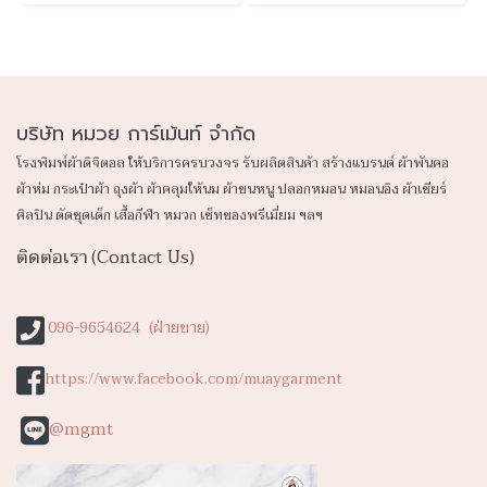
บริษัท หมวย การ์เม้นท์ จำกัด
โรงพิมพ์ผ้าดิจิตอล ให้บริการครบวงจร รับผลิตสินค้า สร้างแบรนด์ ผ้าพันคอ
ผ้าห่ม กระเป๋าผ้า ถุงผ้า ผ้าคลุมให้นม ผ้าขนหนู ปลอก
หมอน หมอนอิง ผ้าเชียร์
ศิลปิน ตัดชุดเด็ก เสื้อกีฬา หมวก เซ็ทของพรีเมี่ยม ฯลฯ
ติดต่อเรา (Contact Us)
096-9654624 (ฝ่ายขาย)
https://www.facebook.com/muaygarment
@mgmt