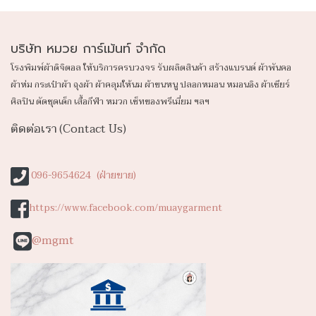
บริษัท หมวย การ์เม้นท์ จำกัด
โรงพิมพ์ผ้าดิจิตอล ให้บริการครบวงจร รับผลิตสินค้า สร้างแบรนด์ ผ้าพันคอ
ผ้าห่ม กระเป๋าผ้า ถุงผ้า ผ้าคลุมให้นม ผ้าขนหนู ปลอก
หมอน หมอนอิง ผ้าเชียร์
ศิลปิน ตัดชุดเด็ก เสื้อกีฬา หมวก เซ็ทของพรีเมี่ยม ฯลฯ
ติดต่อเรา (Contact Us)
096-9654624 (ฝ่ายขาย)
https://www.facebook.com/muaygarment
@mgmt