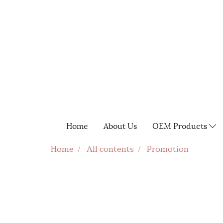
Home
About Us
OEM Products
Home
All contents
Promotion