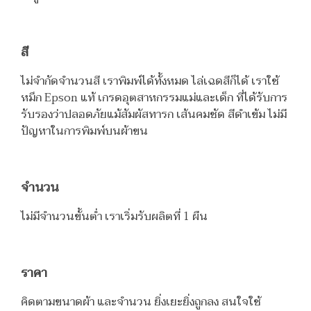
สี
ไม่จำกัดจำนวนสี เราพิมพ์ได้ทั้งหมด ไล่เฉดสีก็ได้ เราใช้
หมึก Epson แท้ เกรดอุตสาหกรรมแม่และเด็ก ที่ได้รับการ
รับรองว่าปลอดภัยแม้สัมผัสทารก เส้นคมชัด สีดำเข้ม ไม่มี
ปัญหาในการพิมพ์บนผ้าขน
จำนวน
ไม่มีจำนวนขั้นต่ำ เราเริ่มรับผลิตที่ 1 ผืน
ราคา
คิดตามขนาดผ้า และจำนวน ยิ่งเยะยิ่งถูกลง สนใจใช้