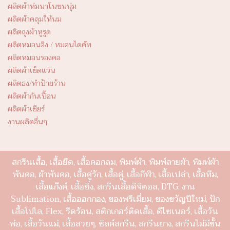
ผลิตผ้าห่มนาโนขนนุ่ม
ผลิตผ้าคลุมให้นม
ผลิตถุงผ้าหูรูด
ผลิตหมอนอิง / หมอนไดคัท
ผลิตหมอนรองคอ
ผลิตผ้าเช็ดแว่น
ผลิตธง/ทำป้ายร้าน
ผลิตผ้ากันเปื้อน
ผลิตผ้าเชียร์
งานผลิตอื่นๆ
สกรีนเสื้อ, เสื้อยืด, เสื้อคอกลม, พิมพ์ผ้า, พิมพ์ลายผ้า, พิมพ์ผ้า
พันคอ, ผ้าพันคอ, เสื้อคู่รัก, เสื้อคู่, เสื้อกีฬา, เสื้อเปล่า, เสื้อทีม,
เสื้อแก๊งค์, เสื้อซิ่ง, สกรีนเสื้อดิจิตอล, DTG, งาน
Sublimation, เสื้อออกกอง, ของพรีเมี่ยม, ของขวัญปีใหม่, ปัก
เสื้อโปโล, Flex, รีดร้อน, สติกเกอร์ติดเสื้อ, ดีไซเนอร์, เสื้อวัน
พ่อ, เสื้อวันแม่, เสื้อสวยๆ, ซิลค์สกรีน, สกรีนยาง, สกรีนไม่มีขั้น