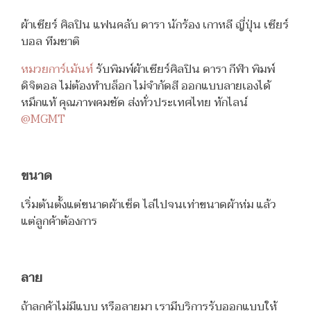
ผ้าเชียร์ ศิลปิน แฟนคลับ ดารา นักร้อง เกาหลี ญี่ปุ่น เชียร์
บอล ทีมชาติ
หมวยการ์เม้นท์
รับพิมพ์ผ้าเชียร์ศิลปิน ดารา กีฬา พิมพ์
ดิจิตอล ไม่ต้องทำบล็อก ไม่จำกัดสี ออกแบบลายเองได้
หมึกแท้ คุณภาพคมชัด ส่งทั่วประเทศไทย ทักไลน์
@MGMT
ขนาด
เริ่มต้นตั้งแต่ขนาดผ้าเช็ด ไล่ไปจนเท่าขนาดผ้าห่ม แล้ว
แต่ลูกค้าต้องการ
ลาย
ถ้าลูกค้าไม่มีแบบ หรือลายมา เรามีบริการรับออกแบบให้